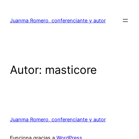
Saltar
al
Juanma Romero, conferenciante y autor
contenido
Autor:
masticore
Juanma Romero, conferenciante y autor
Funciona gracias a
WordPress